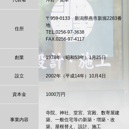
〒959-0133 新潟県燕市新堀2283番
地
住所
TEL.0256-97-3638
FAX.0256-97-4117
創業
1978年（昭和53年）1月25日
設立
2002年（平成14年）10月4日
資本金
1000万円
寺院、神社、堂宮、宮殿、数寄屋建
事業内容
築、一般住宅等の新築・増築・改
築、屋根替え、設計、施工