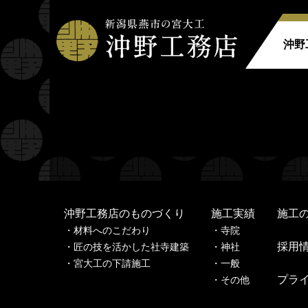
沖野
Warning
: Undefined property: stdClass::$filename in
Warning
: Undefined property: stdClass::$title in
/home
Warning
: Undefined property: stdClass::$filename in
Warning
: Undefined property: stdClass::$title in
/home
沖野工務店のものづくり
施工実績
施工
材料へのこだわり
寺
院
採用
匠の技を活かした社寺建築
神
社
宮大工の下請施工
一
般
プラ
その他