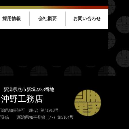
採用情報
会社概要
お問い合わせ
nt/themes/oknkmt/header.php
on line
99
emes/oknkmt/header.php
on line
99
nt/themes/oknkmt/header.php
on line
100
emes/oknkmt/header.php
on line
100
33
新潟県燕市新堀2283番地
沖野工務店
潟県知事許可（般-2）第41918号
登録 新潟県知事登録（ハ）第9184号