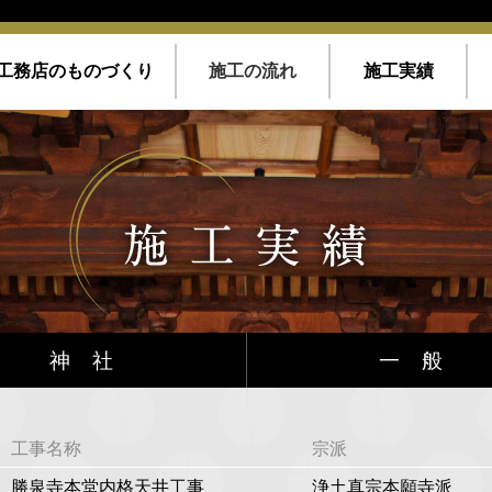
工務店のものづくり
施工の流れ
施工実績
神社
一般
工事名称
宗派
勝泉寺本堂内格天井工事
浄土真宗本願寺派