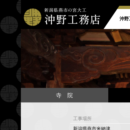
沖野
寺院
工事場所
新潟県燕市米納津