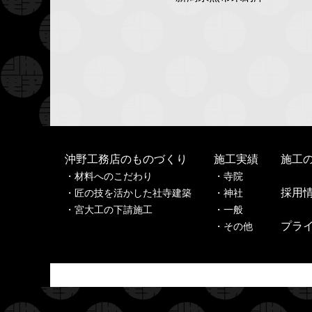
沖野工務店のものづくり
施工実績
施工
材料へのこだわり
寺
院
採用
匠の技を活かした社寺建築
神
社
宮大工の下請施工
一
般
プラ
その他