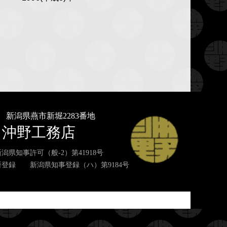
33
新潟県燕市新堀2283番地
沖野工務店
潟県知事許可（般-2）第41918号
登録 新潟県知事登録（ハ）第9184号