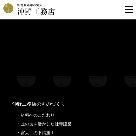
Warning
: Undefined property: stdClass::$filename in
/home/kousoku01b/okino-koumuten.co.jp/public_html/wp-
content/themes/oknkmt/header.php
on line
99
Warning
: Undefined property: stdClass::$title in
/home/kousoku01b/okino-koumuten.co.jp/public_html/wp-
content/themes/oknkmt/header.php
on line
99
Warning
: Undefined property: stdClass::$filename in
/home/kousoku01b/okino-koumuten.co.jp/public_html/wp-
content/themes/oknkmt/header.php
on line
100
Warning
: Undefined property: stdClass::$title in
/home/kousoku01b/okino-koumuten.co.jp/public_html/wp-
content/themes/oknkmt/header.php
on line
100
沖野工務店のものづくり
材料へのこだわり
匠の技を活かした社寺建築
宮大工の下請施工