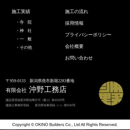
施工実績
施工の流れ
寺
院
採用情報
神
社
プライバシーポリシー
一
般
会社概要
その他
お問い合わせ
〒959-0133
新潟県燕市新堀2283番地
沖野工務店
有限会社
建設業登録新潟県知事許可（般-2）第41918号
建築士事務所登録 新潟県知事登録（ハ）第9184号
Copyright © OKINO Builders Co., Ltd All Rights Reserved.