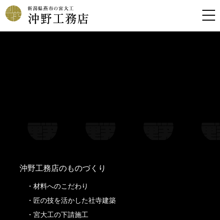
Warning
: Undefined property: stdClass::$filename in
/home/kousoku01b/okino-koumuten.co.jp/public_html/wp-
content/themes/oknkmt/header.php
on line
99
Warning
: Undefined property: stdClass::$title in
/home/kousoku01b/okino-koumuten.co.jp/public_html/wp-
content/themes/oknkmt/header.php
on line
99
Warning
: Undefined property: stdClass::$filename in
/home/kousoku01b/okino-koumuten.co.jp/public_html/wp-
content/themes/oknkmt/header.php
on line
100
Warning
: Undefined property: stdClass::$title in
/home/kousoku01b/okino-koumuten.co.jp/public_html/wp-
content/themes/oknkmt/header.php
on line
100
沖野工務店のものづくり
材料へのこだわり
匠の技を活かした社寺建築
宮大工の下請施工