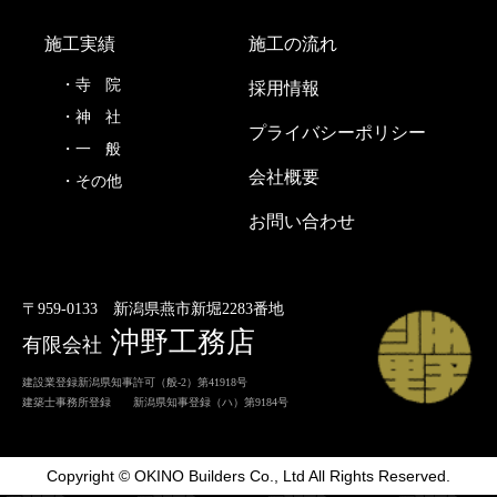
施工実績
施工の流れ
寺
院
採用情報
神
社
プライバシーポリシー
一
般
会社概要
その他
お問い合わせ
〒959-0133
新潟県燕市新堀2283番地
沖野工務店
有限会社
建設業登録新潟県知事許可（般-2）第41918号
建築士事務所登録 新潟県知事登録（ハ）第9184号
Copyright © OKINO Builders Co., Ltd All Rights Reserved.