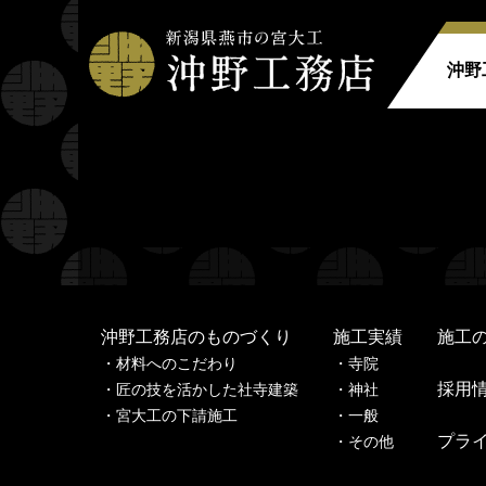
沖野
Warning
: Undefined property: stdClass::$filename in
Warning
: Undefined property: stdClass::$title in
/home
Warning
: Undefined property: stdClass::$filename in
Warning
: Undefined property: stdClass::$title in
/home
沖野工務店のものづくり
施工実績
施工
材料へのこだわり
寺
院
採用
匠の技を活かした社寺建築
神
社
宮大工の下請施工
一
般
プラ
その他