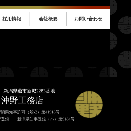
採用情報
会社概要
お問い合わせ
nt/themes/oknkmt/header.php
on line
99
emes/oknkmt/header.php
on line
99
nt/themes/oknkmt/header.php
on line
100
emes/oknkmt/header.php
on line
100
33
新潟県燕市新堀2283番地
沖野工務店
潟県知事許可（般-2）第41918号
登録 新潟県知事登録（ハ）第9184号