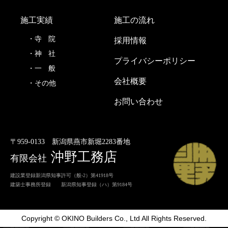
施工実績
施工の流れ
寺
院
採用情報
神
社
プライバシーポリシー
一
般
会社概要
その他
お問い合わせ
〒959-0133
新潟県燕市新堀2283番地
沖野工務店
有限会社
建設業登録新潟県知事許可（般-2）第41918号
建築士事務所登録 新潟県知事登録（ハ）第9184号
Copyright © OKINO Builders Co., Ltd All Rights Reserved.