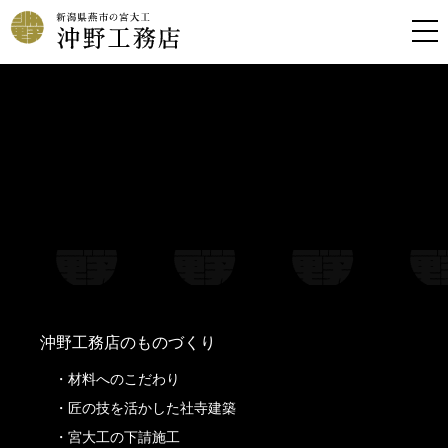
Warning
: Undefined property: stdClass::$filename in
/home/kousoku01b/okino-koumuten.co.jp/public_html/wp-
content/themes/oknkmt/header.php
on line
99
Warning
: Undefined property: stdClass::$title in
/home/kousoku01b/okino-koumuten.co.jp/public_html/wp-
content/themes/oknkmt/header.php
on line
99
Warning
: Undefined property: stdClass::$filename in
/home/kousoku01b/okino-koumuten.co.jp/public_html/wp-
content/themes/oknkmt/header.php
on line
100
Warning
: Undefined property: stdClass::$title in
/home/kousoku01b/okino-koumuten.co.jp/public_html/wp-
content/themes/oknkmt/header.php
on line
100
沖野工務店のものづくり
材料へのこだわり
匠の技を活かした社寺建築
宮大工の下請施工