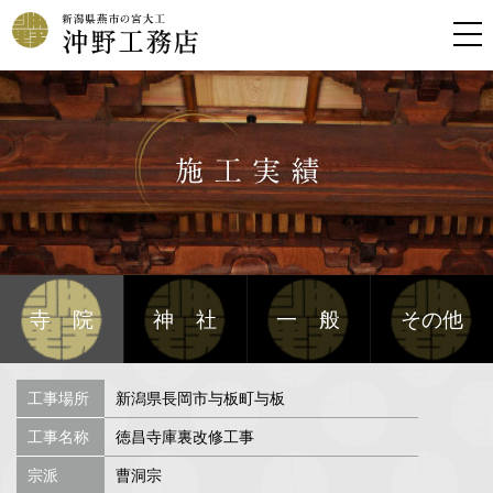
寺院
神社
一般
その他
工事場所
新潟県長岡市与板町与板
工事名称
徳昌寺庫裏改修工事
宗派
曹洞宗