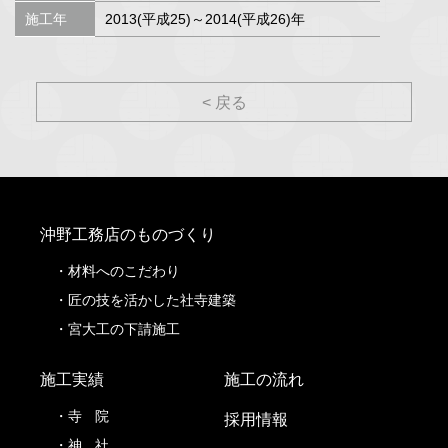
施工年
2013(平成25)～2014(平成26)年
< 戻る
沖野工務店のものづくり
材料へのこだわり
匠の技を活かした社寺建築
宮大工の下請施工
施工実績
施工の流れ
寺
院
採用情報
神
社