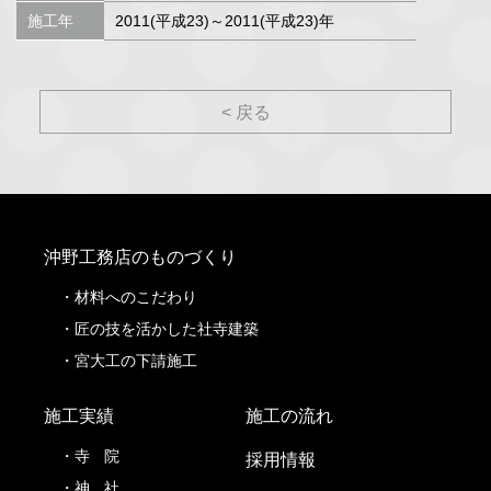
施工年
2011(平成23)～2011(平成23)年
< 戻る
沖野工務店のものづくり
材料へのこだわり
匠の技を活かした社寺建築
宮大工の下請施工
施工実績
施工の流れ
寺
院
採用情報
神
社