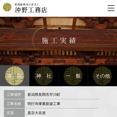
寺院
神社
一般
その他
工事場所
新潟県長岡市芹川町
工事名称
明行寺庫裏新築工事
宗派
真宗大谷派