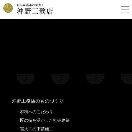
Warning
: Undefined property: stdClass::$filename in
/home/kousoku01b/okino-koumuten.co.jp/public_html/wp-
content/themes/oknkmt/header.php
on line
99
Warning
: Undefined property: stdClass::$title in
/home/kousoku01b/okino-koumuten.co.jp/public_html/wp-
content/themes/oknkmt/header.php
on line
99
Warning
: Undefined property: stdClass::$filename in
/home/kousoku01b/okino-koumuten.co.jp/public_html/wp-
content/themes/oknkmt/header.php
on line
100
Warning
: Undefined property: stdClass::$title in
/home/kousoku01b/okino-koumuten.co.jp/public_html/wp-
content/themes/oknkmt/header.php
on line
100
沖野工務店のものづくり
材料へのこだわり
匠の技を活かした社寺建築
宮大工の下請施工