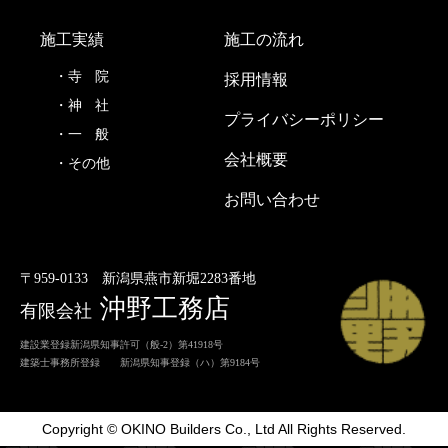
施工実績
施工の流れ
寺
院
採用情報
神
社
プライバシーポリシー
一
般
会社概要
その他
お問い合わせ
〒959-0133
新潟県燕市新堀2283番地
沖野工務店
有限会社
建設業登録新潟県知事許可（般-2）第41918号
建築士事務所登録 新潟県知事登録（ハ）第9184号
Copyright © OKINO Builders Co., Ltd All Rights Reserved.