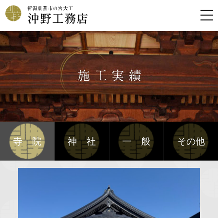
寺院
神社
一般
その他