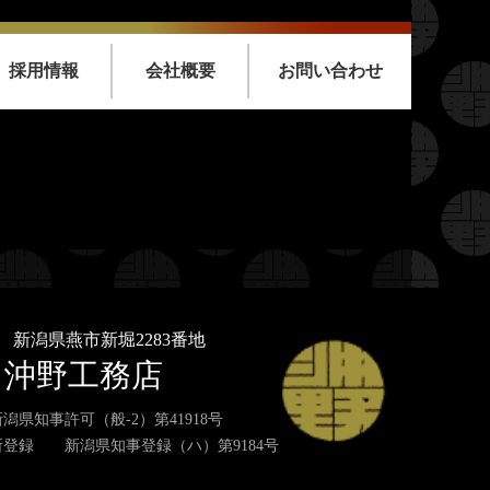
採用情報
会社概要
お問い合わせ
nt/themes/oknkmt/header.php
on line
99
emes/oknkmt/header.php
on line
99
nt/themes/oknkmt/header.php
on line
100
emes/oknkmt/header.php
on line
100
33
新潟県燕市新堀2283番地
沖野工務店
潟県知事許可（般-2）第41918号
登録 新潟県知事登録（ハ）第9184号