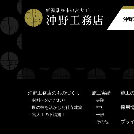
沖野
Warning
: Undefined property: stdClass::$filename in
Warning
: Undefined property: stdClass::$title in
/home
Warning
: Undefined property: stdClass::$filename in
Warning
: Undefined property: stdClass::$title in
/home
沖野工務店のものづくり
施工実績
施工
材料へのこだわり
寺
院
採用
匠の技を活かした社寺建築
神
社
宮大工の下請施工
一
般
プラ
その他