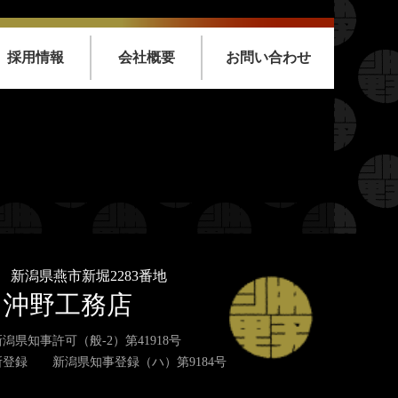
採用情報
会社概要
お問い合わせ
nt/themes/oknkmt/header.php
on line
99
emes/oknkmt/header.php
on line
99
nt/themes/oknkmt/header.php
on line
100
emes/oknkmt/header.php
on line
100
33
新潟県燕市新堀2283番地
沖野工務店
潟県知事許可（般-2）第41918号
登録 新潟県知事登録（ハ）第9184号