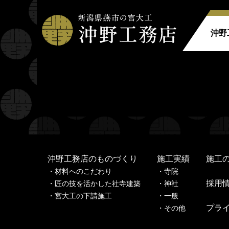
沖野
Warning
: Undefined property: stdClass::$filename in
Warning
: Undefined property: stdClass::$title in
/home
Warning
: Undefined property: stdClass::$filename in
Warning
: Undefined property: stdClass::$title in
/home
沖野工務店のものづくり
施工実績
施工
材料へのこだわり
寺
院
採用
匠の技を活かした社寺建築
神
社
宮大工の下請施工
一
般
プラ
その他