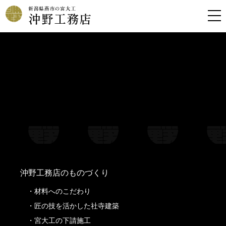
Warning
: Undefined property: stdClass::$filename in
/home/kousoku01b/okino-koumuten.co.jp/public_html/wp-
content/themes/oknkmt/header.php
on line
99
Warning
: Undefined property: stdClass::$title in
/home/kousoku01b/okino-koumuten.co.jp/public_html/wp-
content/themes/oknkmt/header.php
on line
99
Warning
: Undefined property: stdClass::$filename in
/home/kousoku01b/okino-koumuten.co.jp/public_html/wp-
content/themes/oknkmt/header.php
on line
100
Warning
: Undefined property: stdClass::$title in
/home/kousoku01b/okino-koumuten.co.jp/public_html/wp-
content/themes/oknkmt/header.php
on line
100
沖野工務店のものづくり
材料へのこだわり
匠の技を活かした社寺建築
宮大工の下請施工