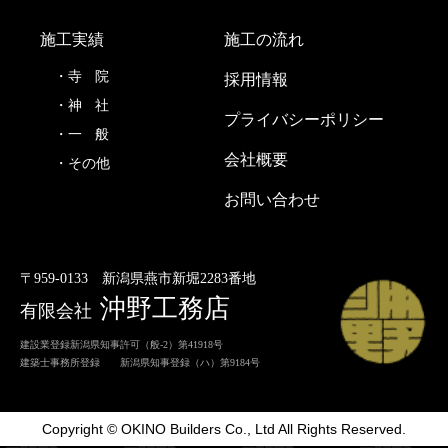
施工実績
施工の流れ
寺
院
採用情報
神
社
プライバシーポリシー
一
般
会社概要
その他
お問い合わせ
〒959-0133
新潟県燕市新堀2283番地
沖野工務店
有限会社
建設業登録新潟県知事許可（般-2）第41918号
建築士事務所登録 新潟県知事登録（ハ）第9184号
Copyright © OKINO Builders Co., Ltd All Rights Reserved.