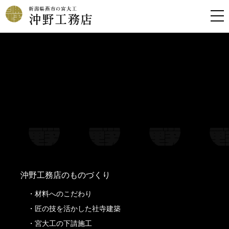
Warning
: Undefined property: stdClass::$filename in
/home/kousoku01b/okino-koumuten.co.jp/public_html/wp-
content/themes/oknkmt/header.php
on line
99
Warning
: Undefined property: stdClass::$title in
/home/kousoku01b/okino-koumuten.co.jp/public_html/wp-
content/themes/oknkmt/header.php
on line
99
Warning
: Undefined property: stdClass::$filename in
/home/kousoku01b/okino-koumuten.co.jp/public_html/wp-
content/themes/oknkmt/header.php
on line
100
Warning
: Undefined property: stdClass::$title in
/home/kousoku01b/okino-koumuten.co.jp/public_html/wp-
content/themes/oknkmt/header.php
on line
100
沖野工務店のものづくり
材料へのこだわり
匠の技を活かした社寺建築
宮大工の下請施工