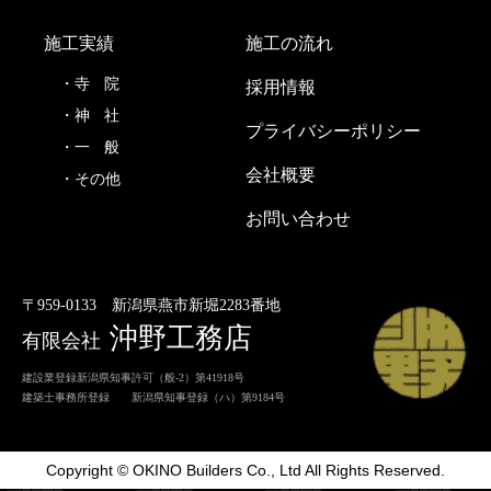
施工実績
施工の流れ
寺
院
採用情報
神
社
プライバシーポリシー
一
般
会社概要
その他
お問い合わせ
〒959-0133
新潟県燕市新堀2283番地
沖野工務店
有限会社
建設業登録新潟県知事許可（般-2）第41918号
建築士事務所登録 新潟県知事登録（ハ）第9184号
Copyright © OKINO Builders Co., Ltd All Rights Reserved.