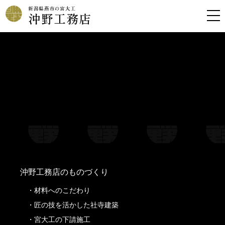
Warning
: Undefined property: stdClass::$filename in
/home/kousoku01b/okino-koumuten.co.jp/public_html/wp-
content/themes/oknkmt/header.php
on line
99
Warning
: Undefined property: stdClass::$title in
/home/kousoku01b/okino-koumuten.co.jp/public_html/wp-
content/themes/oknkmt/header.php
on line
99
Warning
: Undefined property: stdClass::$filename in
/home/kousoku01b/okino-koumuten.co.jp/public_html/wp-
content/themes/oknkmt/header.php
on line
100
Warning
: Undefined property: stdClass::$title in
/home/kousoku01b/okino-koumuten.co.jp/public_html/wp-
content/themes/oknkmt/header.php
on line
100
沖野工務店のものづくり
材料へのこだわり
匠の技を活かした社寺建築
宮大工の下請施工