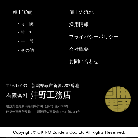
施工実績
施工の流れ
寺
院
採用情報
神
社
プライバシーポリシー
一
般
会社概要
その他
お問い合わせ
〒959-0133
新潟県燕市新堀2283番地
沖野工務店
有限会社
建設業登録新潟県知事許可（般-2）第41918号
建築士事務所登録 新潟県知事登録（ハ）第9184号
Copyright © OKINO Builders Co., Ltd All Rights Reserved.