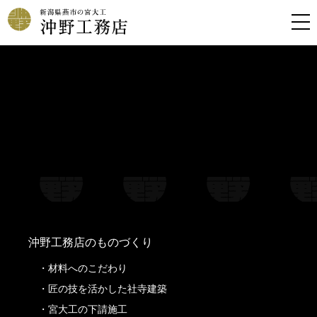
Warning
: Undefined property: stdClass::$filename in
/home/kousoku01b/okino-koumuten.co.jp/public_html/wp-
content/themes/oknkmt/header.php
on line
99
Warning
: Undefined property: stdClass::$title in
/home/kousoku01b/okino-koumuten.co.jp/public_html/wp-
content/themes/oknkmt/header.php
on line
99
Warning
: Undefined property: stdClass::$filename in
/home/kousoku01b/okino-koumuten.co.jp/public_html/wp-
content/themes/oknkmt/header.php
on line
100
Warning
: Undefined property: stdClass::$title in
/home/kousoku01b/okino-koumuten.co.jp/public_html/wp-
content/themes/oknkmt/header.php
on line
100
沖野工務店のものづくり
材料へのこだわり
匠の技を活かした社寺建築
宮大工の下請施工