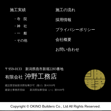
施工実績
施工の流れ
寺
院
採用情報
神
社
プライバシーポリシー
一
般
会社概要
その他
お問い合わせ
〒959-0133
新潟県燕市新堀2283番地
沖野工務店
有限会社
建設業登録新潟県知事許可（般-2）第41918号
建築士事務所登録 新潟県知事登録（ハ）第9184号
Copyright © OKINO Builders Co., Ltd All Rights Reserved.