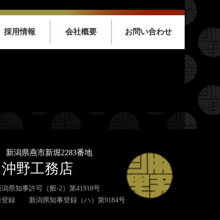
採用情報
会社概要
お問い合わせ
nt/themes/oknkmt/header.php
on line
99
emes/oknkmt/header.php
on line
99
nt/themes/oknkmt/header.php
on line
100
emes/oknkmt/header.php
on line
100
33
新潟県燕市新堀2283番地
沖野工務店
潟県知事許可（般-2）第41918号
登録 新潟県知事登録（ハ）第9184号