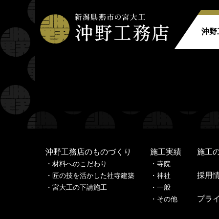
沖野
Warning
: Undefined property: stdClass::$filename in
Warning
: Undefined property: stdClass::$title in
/home
Warning
: Undefined property: stdClass::$filename in
Warning
: Undefined property: stdClass::$title in
/home
沖野工務店のものづくり
施工実績
施工
材料へのこだわり
寺
院
採用
匠の技を活かした社寺建築
神
社
宮大工の下請施工
一
般
プラ
その他