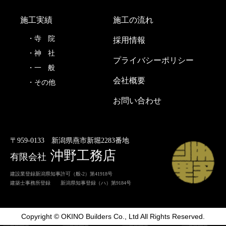
施工実績
施工の流れ
寺
院
採用情報
神
社
プライバシーポリシー
一
般
会社概要
その他
お問い合わせ
〒959-0133
新潟県燕市新堀2283番地
沖野工務店
有限会社
建設業登録新潟県知事許可（般-2）第41918号
建築士事務所登録 新潟県知事登録（ハ）第9184号
Copyright © OKINO Builders Co., Ltd All Rights Reserved.