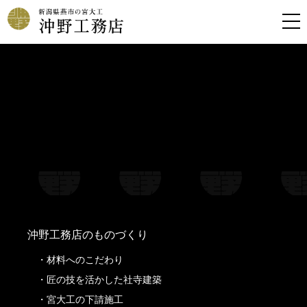
Warning
: Undefined property: stdClass::$filename in
/home/kousoku01b/okino-koumuten.co.jp/public_html/wp-
content/themes/oknkmt/header.php
on line
99
Warning
: Undefined property: stdClass::$title in
/home/kousoku01b/okino-koumuten.co.jp/public_html/wp-
content/themes/oknkmt/header.php
on line
99
Warning
: Undefined property: stdClass::$filename in
/home/kousoku01b/okino-koumuten.co.jp/public_html/wp-
content/themes/oknkmt/header.php
on line
100
Warning
: Undefined property: stdClass::$title in
/home/kousoku01b/okino-koumuten.co.jp/public_html/wp-
content/themes/oknkmt/header.php
on line
100
沖野工務店のものづくり
材料へのこだわり
匠の技を活かした社寺建築
宮大工の下請施工