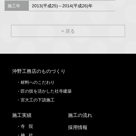
施工年
2013(平成25)～2014(平成26)年
< 戻る
沖野工務店のものづくり
材料へのこだわり
匠の技を活かした社寺建築
宮大工の下請施工
施工実績
施工の流れ
寺
院
採用情報
神
社