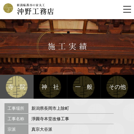
寺院
神社
一般
その他
工事場所
新潟県長岡市上除町
工事名称
淨圓寺本堂改修工事
宗派
真宗大谷派