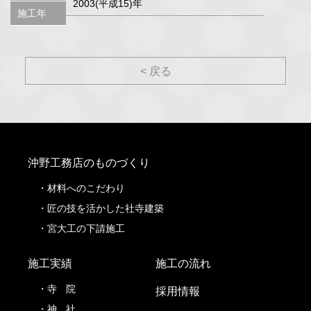
2003(平成15)年
施工年
< 戻る
沖野工務店のものづくり
材料へのこだわり
匠の技を活かした社寺建築
宮大工の下請施工
施工実績
施工の流れ
寺
院
採用情報
神
社