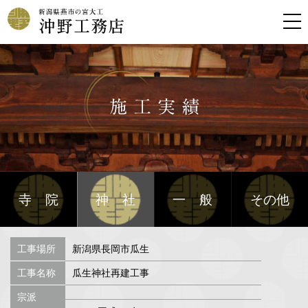
寺院
神社
一般
その他
工事場所
新潟県長岡市瓜生
工事名称
瓜生神社再建工事
宗派