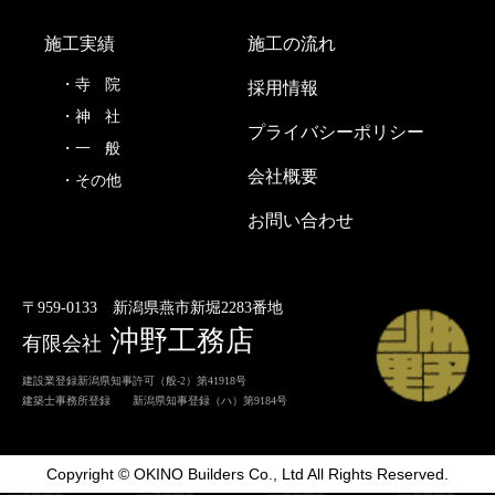
施工実績
施工の流れ
寺
院
採用情報
神
社
プライバシーポリシー
一
般
会社概要
その他
お問い合わせ
〒959-0133
新潟県燕市新堀2283番地
沖野工務店
有限会社
建設業登録新潟県知事許可（般-2）第41918号
建築士事務所登録 新潟県知事登録（ハ）第9184号
Copyright © OKINO Builders Co., Ltd All Rights Reserved.