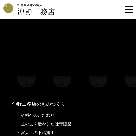
Warning
: Undefined property: stdClass::$filename in
/home/kousoku01b/okino-koumuten.co.jp/public_html/wp-
content/themes/oknkmt/header.php
on line
99
Warning
: Undefined property: stdClass::$title in
/home/kousoku01b/okino-koumuten.co.jp/public_html/wp-
content/themes/oknkmt/header.php
on line
99
Warning
: Undefined property: stdClass::$filename in
/home/kousoku01b/okino-koumuten.co.jp/public_html/wp-
content/themes/oknkmt/header.php
on line
100
Warning
: Undefined property: stdClass::$title in
/home/kousoku01b/okino-koumuten.co.jp/public_html/wp-
content/themes/oknkmt/header.php
on line
100
沖野工務店のものづくり
材料へのこだわり
匠の技を活かした社寺建築
宮大工の下請施工