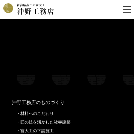
Warning
: Undefined property: stdClass::$filename in
/home/kousoku01b/okino-koumuten.co.jp/public_html/wp-
content/themes/oknkmt/header.php
on line
99
Warning
: Undefined property: stdClass::$title in
/home/kousoku01b/okino-koumuten.co.jp/public_html/wp-
content/themes/oknkmt/header.php
on line
99
Warning
: Undefined property: stdClass::$filename in
/home/kousoku01b/okino-koumuten.co.jp/public_html/wp-
content/themes/oknkmt/header.php
on line
100
Warning
: Undefined property: stdClass::$title in
/home/kousoku01b/okino-koumuten.co.jp/public_html/wp-
content/themes/oknkmt/header.php
on line
100
沖野工務店のものづくり
材料へのこだわり
匠の技を活かした社寺建築
宮大工の下請施工