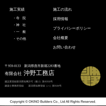
施工実績
施工の流れ
寺
院
採用情報
神
社
プライバシーポリシー
一
般
会社概要
その他
お問い合わせ
〒959-0133
新潟県燕市新堀2283番地
沖野工務店
有限会社
建設業登録新潟県知事許可（般-2）第41918号
建築士事務所登録 新潟県知事登録（ハ）第9184号
Copyright © OKINO Builders Co., Ltd All Rights Reserved.