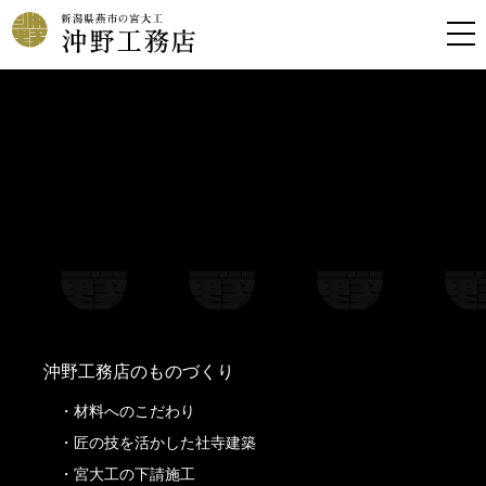
Warning
: Undefined property: stdClass::$filename in
/home/kousoku01b/okino-koumuten.co.jp/public_html/wp-
content/themes/oknkmt/header.php
on line
99
Warning
: Undefined property: stdClass::$title in
/home/kousoku01b/okino-koumuten.co.jp/public_html/wp-
content/themes/oknkmt/header.php
on line
99
Warning
: Undefined property: stdClass::$filename in
/home/kousoku01b/okino-koumuten.co.jp/public_html/wp-
content/themes/oknkmt/header.php
on line
100
Warning
: Undefined property: stdClass::$title in
/home/kousoku01b/okino-koumuten.co.jp/public_html/wp-
content/themes/oknkmt/header.php
on line
100
沖野工務店のものづくり
材料へのこだわり
匠の技を活かした社寺建築
宮大工の下請施工