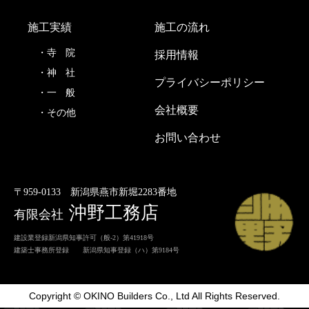
施工実績
施工の流れ
寺
院
採用情報
神
社
プライバシーポリシー
一
般
会社概要
その他
お問い合わせ
〒959-0133
新潟県燕市新堀2283番地
沖野工務店
有限会社
建設業登録新潟県知事許可（般-2）第41918号
建築士事務所登録 新潟県知事登録（ハ）第9184号
Copyright © OKINO Builders Co., Ltd All Rights Reserved.