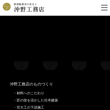
Warning
: Undefined property: stdClass::$filename in
/home/kousoku01b/okino-koumuten.co.jp/public_html/wp-
content/themes/oknkmt/header.php
on line
99
Warning
: Undefined property: stdClass::$title in
/home/kousoku01b/okino-koumuten.co.jp/public_html/wp-
content/themes/oknkmt/header.php
on line
99
Warning
: Undefined property: stdClass::$filename in
/home/kousoku01b/okino-koumuten.co.jp/public_html/wp-
content/themes/oknkmt/header.php
on line
100
Warning
: Undefined property: stdClass::$title in
/home/kousoku01b/okino-koumuten.co.jp/public_html/wp-
content/themes/oknkmt/header.php
on line
100
沖野工務店のものづくり
材料へのこだわり
匠の技を活かした社寺建築
宮大工の下請施工