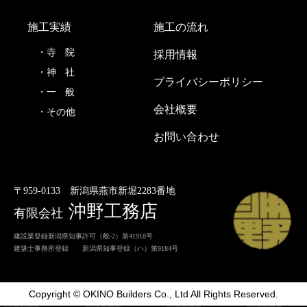
施工実績
施工の流れ
寺
院
採用情報
神
社
プライバシーポリシー
一
般
会社概要
その他
お問い合わせ
〒959-0133
新潟県燕市新堀2283番地
沖野工務店
有限会社
建設業登録新潟県知事許可（般-2）第41918号
建築士事務所登録 新潟県知事登録（ハ）第9184号
Copyright © OKINO Builders Co., Ltd All Rights Reserved.