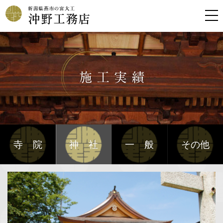
寺院
神社
一般
その他