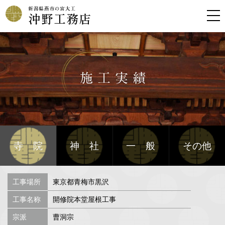
寺院
神社
一般
その他
工事場所
東京都青梅市黒沢
工事名称
開修院本堂屋根工事
宗派
曹洞宗