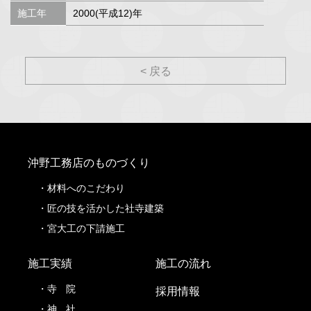
施工年
2000(平成12)年
< 戻る
沖野工務店のものづくり
材料へのこだわり
匠の技を活かした社寺建築
宮大工の下請施工
施工実績
施工の流れ
寺
院
採用情報
神
社